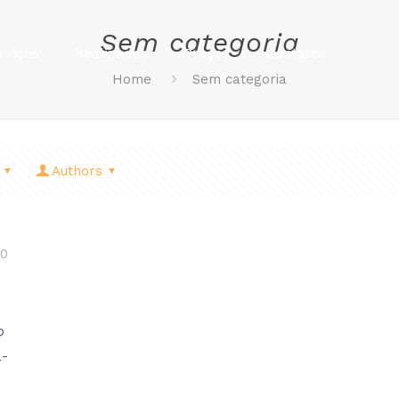
Sem categoria
rviços
Realizados
Preços
Contatos
Home
Sem categoria
Authors
20
o
a-