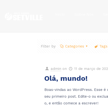
Início
Sobre Nós
Se
Filter by
Categories
Tags
admin
on
11 de março de 20
Olá, mundo!
Boas-vindas ao WordPress. Esse é 
seu primeiro post. Edite-o ou exclu
o, e então comece a escrever!