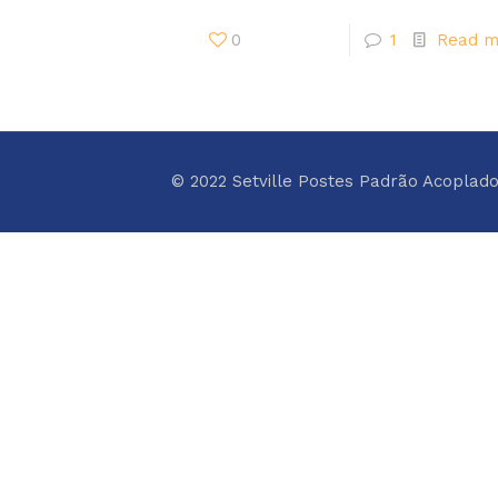
0
1
Read m
© 2022 Setville Postes Padrão Acoplad